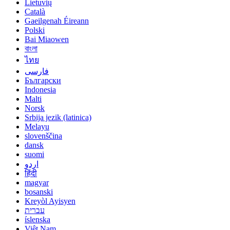
Lietuvių
Català
Gaeilgenah Éireann
Polski
Bai Miaowen
বাংলা
ไทย
فارسی
Български
Indonesia
Malti
Norsk
Srbija jezik (latinica)
Melayu
slovenščina
dansk
suomi
اردو
हिंदी
magyar
bosanski
Kreyòl Ayisyen
עברית
íslenska
Việt Nam