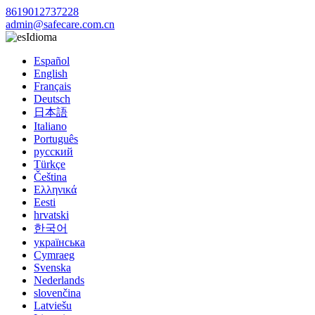
8619012737228
admin@safecare.com.cn
Idioma
Español
English
Français
Deutsch
日本語
Italiano
Português
русский
Türkçe
Čeština
Ελληνικά
Eesti
hrvatski
한국어
українська
Cymraeg
Svenska
Nederlands
slovenčina
Latviešu